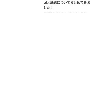
因と課題についてまとめてみま
した！
長野県の北西部に位置する白馬村。
白馬村は、2023年に国連世界観光機
関（UNWTO）の「ベスト・ツーリ
ズム・ビレッジ」に初選出され、そ
の豊かな自然環境と持続可能な観光
地としての取り組みが国際的に高く
評価されています。また、2024年の
大東建託による「住みたい続けたい
街ランキング」では、前年までラン
ク外だったにもかかわらず10位に急
上昇するなど、住民にとっても魅力
的な環境づくりが進められていま
す。 観光業界に携わる方であればも
ちろん、そうでない方も、「白馬
村」の注目度の高さを実感している
方も多いのではないで ...