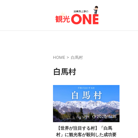
HOME
>
白馬村
白馬村
2026/6/15
【世界が注目する村】「白馬
村」に観光客が殺到した成功要