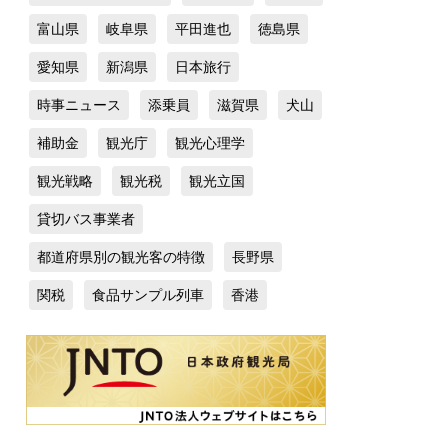
富山県
岐阜県
平田進也
徳島県
愛知県
新潟県
日本旅行
時事ニュース
添乗員
滋賀県
犬山
補助金
観光庁
観光心理学
観光戦略
観光税
観光立国
貸切バス事業者
都道府県別の観光客の特徴
長野県
関税
食品サンプル列車
香港