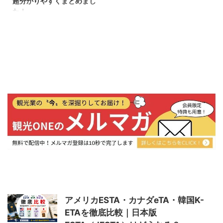
超分かりやすくまとめまし
取り組む事業者の方は、ぜひ以下
事は、「令和７年度「ブルーツー
た！
を参考にしてください。 当記事
リズム推進支援事業」の公募を開
は、「地方創生プレミアムインバ
始します」（観光庁）をもとに観
2024年5月14日、観光庁「地域
ウンドツアー集中展開事業」の公
光ONEが独自にまとめたもので
観光”新発見”事業」公式サイトよ
募を開始します」（観光庁）をも
す。 事業の目的 この事業は、
り、第２次公募のスケジュール・
とに観光ONEが独自にまとめたも
ALPS処理水の海洋放出に関する
説明会の開催が発表されました。
のです。 事業の目的 日 ...
風評への対策を目的とし ...
今回は、地域観光”新発見”事業の
第２次公募の内容や、各申請枠の
詳細、対象者、スケジュールなど
を紹介します。 地域の観光資源
を活用した地方誘客に資する観光
コンテンツ造成に取り組む事業者
の方は、ぜひ以下を参考にしてく
ださい。 6月24日更新：この補助
金はすべに募集が終了していま
す。5月31日更新：本日5月31日
より、公募開始が発表されまし
た！ 当記事は、「「地域観光新
発見事業」の二次 ...
アメリカESTA・カナダeTA・韓国K-
ETAを徹底比較｜日本版