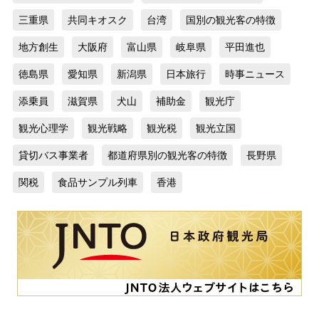
三重県
共同キオスク
台湾
国別の観光客の特徴
地方創生
大阪府
富山県
岐阜県
平田進也
徳島県
愛知県
新潟県
日本旅行
時事ニュース
添乗員
滋賀県
犬山
補助金
観光庁
観光心理学
観光戦略
観光税
観光立国
貸切バス事業者
都道府県別の観光客の特徴
長野県
関税
食品サンプル列車
香港