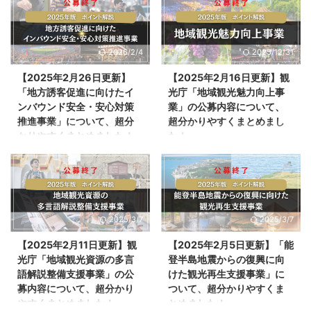
たインバウンド安全・安心対策推
地域活性化モデル実証事業」の公
進事業」の公募内容が発表されま
募内容が発表されました。 今回
した。 今回は、地方誘客促進に
は、観光DX推進による地域活性
2026/2/4
2025/12/31
向けたインバウンド安全・安心対
化モデル実証事業の公募の内容
策推進事業の公募の内容や、詳
や、詳細、対象者、スケジュール
【2025年2月26日更新】
【2025年2月16日更新】観
細、対象者、スケジュールなどを
などを紹介します。旅行者の利便
「地方誘客促進に向けたイ
光庁「地域観光魅力向上事
紹介します。訪日外国人観光客向
性向上や観光産業の生産性向上、
ンバウンド安全・安心対策
業」の公募内容について、
けの災害対策や安心して日本を訪
観光地経営の高度化のため、観光
推進事業」について、超分
超分かりやすくまとめまし
れるための多言語対応、情報発信
DXに取り組む事業者の方は、ぜ
かりやすくまとめました！
た！
に取り組む事業者の方は、ぜひ以
ひ以下を参考にしてください。
下を参考にしてください。 当記
当記事は、「観光DX推進による
2026年度版はこちらをご覧くだ
2025年2月14日、観光庁の公式
事は、「地方誘客促進に向けたイ
地域活性化モデル実証事業」（観
さい。 https://kankou-
サイトより、「地域観光魅力向上
ンバウンド安全・安心対策推進事
光庁）をもとに観光ONEが独自に
one.com/local-inbound-safety-
事業」の公募内容が発表されまし
業」（観光庁）をもとに観光ONE
まとめたものです。 本事業は、
support-2026/ 2025年2月07
た。 今回は、地域観光魅力向上
が独自にまとめたものです。 ...
補助金や交付金の類ではな ...
日、観光庁の公式サイトより、
事業の公募の内容や、詳細、対象
2025/3/7
2025/3/7
「地方誘客促進に向けたインバウ
者、スケジュールなどを紹介しま
ンド安全・安心対策推進事業」の
す。地域の観光資源を活用した地
【2025年2月11日更新】観
【2025年2月5日更新】「能
公募内容が発表されました。 今
方誘客に資する観光コンテンツ造
光庁「地域観光資源の多言
登半島地震からの復興に向
回は、地方誘客促進に向けたイン
成に取り組む事業者の方は、ぜひ
語解説整備支援事業」の公
けた観光再生支援事業」に
バウンド安全・安心対策推進事業
以下を参考にしてください。 当
募内容について、超分かり
ついて、超分かりやすくま
の公募の内容や、詳細、対象者、
記事は、「地域観光魅力向上事
やすくまとめました！
とめました！
スケジュールなどを紹介します。
業」（観光庁）をもとに観光ONE