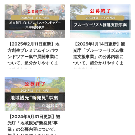
観光振興に向けて、災害、急病等
が独自にまとめたものです。 事
2025年2月3日、観光庁の公式サ
2025年1月27日、観光庁より、
の非常時における訪日外国人旅行
業の目的 観光需要が回復しつつ
イトより、「地域観光資源の多言
「能登半島地震からの復興に向け
者の安全・安心対策の推進を図る
ある中、特にインバウンド観光客
語解説整備支援事業」の公募が発
た観光再生支援事業」の公募が開
取り組み ...
は都市部に集中しがちで、地方へ
表されました。 今回は、地域観
始されました。 今回は、能登半
の観光需要が十分に波及して ...
光資源の多言語解説整備支援事業
島地震からの復興に向けた観光再
2025/12/31
2025/3/7
の公募の内容や、詳細、対象者、
生支援事業の公募の内容や、対象
スケジュールなどを紹介します。
者、スケジュールなどを紹介しま
【2025年2月11日更新】地
【2025年1月14日更新】観
インバウンドなどの受け入れ体制
す。ぜひ以下を参考にしてくださ
方創生プレミアムインバウ
光庁「ブルーツーリズム推
強化に向けた多言語対応を行う観
い。 当記事は、「能登半島地震
ンドツアー集中展開事業に
進支援事業」の公募内容に
光関係者の方は、ぜひ以下を参考
からの復興に向けた観光再生支援
ついて、超分かりやすくま
ついて、超分かりやすくま
にしてください。 本事業は、補
事業」の公募を開始します」（観
とめました！
とめました！
助金や交付金の類ではなく、観光
光庁）をもとに観光ONEが独自に
庁における調査事業の一環として
まとめたものです。 事業の目的
2025年1月24日、観光庁より、
2025年1月10日、観光庁の公式サ
国が直接行うことで支援するもの
令和6年1月の能登半島地震に加
「地方創生プレミアムインバウン
イトより、「ブルーツーリズム推
です。 事業概要をざっくりいう
え、同年9月の豪雨により、北陸
ドツアー集中展開事業」の公募開
進支援事業」の公募が発表されま
と、観光庁が派遣する専門家と一
地方では多くの観光施設が甚大な
始前説明会が実施されました。
した。 今回は、ブルーツーリズ
緒に解説文を作成し、外国人 ...
被害を受けました。政府 ...
今回は、地方創生プレミアムイン
ム推進支援事業の公募の内容や、
2025/2/11
バウンドツアー集中展開事業の公
各申請枠の詳細、対象者、スケジ
募の内容や、各申請枠の詳細、対
ュールなどを紹介します。海の魅
【2024年5月31日更新】観
象者、スケジュールなどを紹介し
力を高めるブルーツーリズム推進
光庁「地域観光"新発見"事
ます。インバウンドをターゲット
に取り組む事業者の方は、ぜひ以
業」の公募内容について、
とした高付加価値ツアーの実施に
下を参考にしてください。 当記