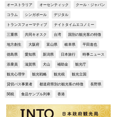
オーストラリア
オーセンティック
クール・ジャパン
コラム
シンガポール
デジタル
トランスフォーマティブ
ナイトタイムエコノミー
三重県
共同キオスク
台湾
国別の観光客の特徴
地方創生
大阪府
富山県
岐阜県
平田進也
徳島県
愛知県
新潟県
日本旅行
時事ニュース
添乗員
滋賀県
犬山
補助金
観光庁
観光心理学
観光戦略
観光税
観光立国
貸切バス事業者
都道府県別の観光客の特徴
長野県
関税
食品サンプル列車
香港