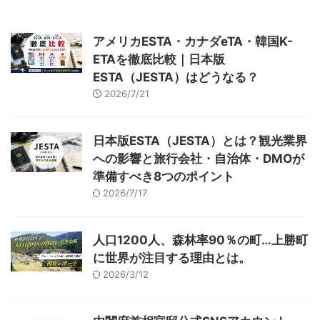
に取り組む事業者の方は、ぜひ以
下を参考にしてください。 当記
事は、「令和７年度「ブルーツー
アメリカESTA・カナダeTA・韓国K-
リズム推進支援事業」の公募を開
ETAを徹底比較｜日本版
始します」（観光庁）をもとに観
ESTA（JESTA）はどうなる？
光ONEが独自にまとめたもので
す。 事業の目的 この事業は、
2026/7/21
ALPS処理水の海洋放出に関する
風評への対策を目的とし ...
日本版ESTA（JESTA）とは？観光業界
への影響と旅行会社・自治体・DMOが
準備すべき8つのポイント
2026/7/17
人口1200人、森林率90％の町…上勝町
に世界が注目する理由とは。
2026/3/12