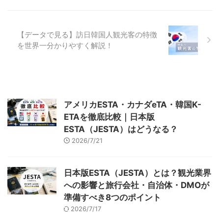
さんもかなり選考には悩まれたそ
いしてしまったのです。 私はゾ
うです。あまりにも素晴らしい企
ッとしました、、、。食品サンプ
画が多かったとのことで、当初の
ル職人の技術と本気に。 テレビ
企画予定数を越える３企画を実現
でもお馴染みの“食品サンプル vs
【データで見る】訪日韓国人観光客の特徴
させてくださいました！（ありが
本物”を見破るというゲーム。昨
を世界一分かりやすく解説！
とうございます！）さらに、＋３
年、日本一の食品サンプルの町・
企画を謝恩企画として実現いただ
岐阜県郡上市でリアル開催した
ける話も出ていますm(__)m 本当
「本物どっち？」クイズイベント
に嬉しいです！高校生の皆 ...
では、全国や海外からも多くの参
加者が集まり、大盛況となり ...
アメリカESTA・カナダeTA・韓国K-
ETAを徹底比較｜日本版
ESTA（JESTA）はどうなる？
2026/7/21
日本版ESTA（JESTA）とは？観光業界
への影響と旅行会社・自治体・DMOが
準備すべき8つのポイント
2026/7/17