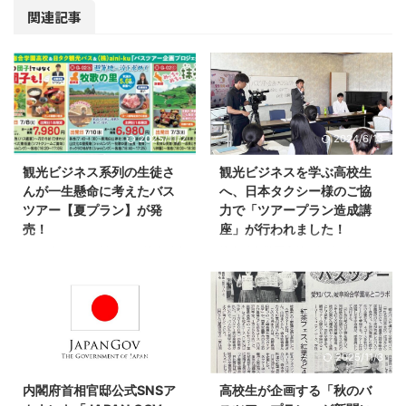
関連記事
2025/11/2
2024/6/13
観光ビジネス系列の生徒さ
観光ビジネスを学ぶ高校生
んが一生懸命に考えたバス
へ、日本タクシー様のご協
ツアー【夏プラン】が発
力で「ツアープラン造成講
売！
座」が行われました！
2024年5月から始まった岐阜総合
岐阜総合学園高校の観光ビジネス
学園高校の観光ビジネス系列と日
系列の高校生の皆さんに考えてい
本タクシーとのコラボバスツア
ただいたツアーをブラッシュアッ
ー。私も講師として参加させてい
プしていくべく、日本タクシーさ
ただいています。 なんとこの
んにご協力いただき「ツアープラ
度、夏プランが発売になりまし
ン講座」を行いました！ どうし
2026/2/24
2025/11/3
た！ 今回も高校生ならではの企
たらより魅力的なツアーになるか
画となっていて、私自身も日本タ
の長年のノウハウを凝縮した最高
内閣府首相官邸公式SNSア
高校生が企画する「秋のバ
クシーさんも「これは、知らなか
の授業です！！ 驚いたのが、授