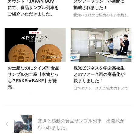
カウント「JAPAN GOV」
スツアープラン」が新聞に
った！」と唸るスポットがたくさ
業終了後…生徒が3人、申し訳な
にて、食品サンプル列車を
掲載されました！
ん盛り込まれています。高校生の
さそうに来ていたので、お話を聞
ご紹介いただきました。
企画力、恐るべし。 めちゃめち
いたら、 「実は、、追加で4つツ
愛知バス様のご協力のもと実施し
ゃ抹茶めぐり 避暑地へ涼を求め
アーの企画を作ってきたんです。
ている、岐阜総合学園高校 観光
内閣府首相官邸公式SNSアカウン
て 牧歌の里 花より団子！では
見てください！」 「将来、観光
ビジネス系列の皆さんとの「ツア
ト「JAPAN GOV」にて、「食品
なく「花も団子も！！」 詳しく
のお仕事につきたくて、でも進路
ープラン企画」が、新聞に取り上
サンプル列車」をご紹介いただき
は、日本タクシー公式サイトをご
に悩んでて…」 「お話聞いて、添
げられました！ 今回掲載いただ
ました。 総理官邸が国際広報を
覧ください。 岐阜総合学園高校
乗員のお仕事をやりたいと思 ...
いたのは、10月・11月に出発す
目的に、日本の魅力や文化、技術
は ...
る秋のバスツアーコースです。授
を世界へ発信している公式アカウ
2025/11/3
2024/6/24
業を通して、高校生の皆さんに
ントです。その場で取り上げてい
は“観光に関わることの楽しさ”を
ただけたことを、本当に嬉しく思
お土産なのにクイズ?! 食品
観光ビジネスを学ぶ高校生
感じてもらえたらと思っていま
います。 食品サンプルは、日本
サンプルお土産【本物どっ
とのツアー企画の商品化が
す！ 引き続き、皆さんと一緒に
独自の文化であり、世界に誇れる
ち？FAKEorBAKE】が発
決まりました！
全力で取り組んでまいります！！
職人技術です。本物と見間違うほ
売！
ツアーの詳細はこちら
どの精巧さの裏側には、長年磨き
日本タクシーさんご協力のもとで
続けられてきた技と、妥協しない
ブラッシュアップを進めていた、
あなたは、食品サンプルと本物を
姿勢があります。 岐阜県郡上市
岐阜総合学園高校 観光ビジネス
見破れる自信はありますか？
の特産品であり、文化である食品
系列の高校生の皆さんの企画から
「私は絶対に見破れる！」そう自
サンプルを、観光という体験を通
３企画が「商品化決定」となりま
信満々に言う方はたくさんいまし
して、もっと多くの方に ...
した！ ターゲット層に直接ヒア
た。（私もその１人ですw）とこ
驚きと感動の食品サンプル列車 出発式が
リングして企画するなど、工夫さ
ろが実際には、そのうち７割近く
行われました。
れたツアーが多く、日本タクシー
の方が“本物”をサンプルだと勘違