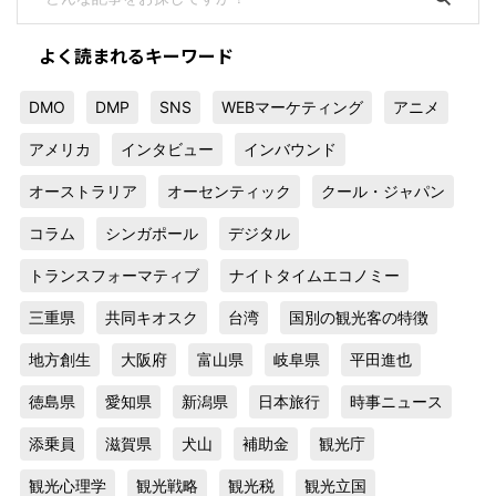
よく読まれるキーワード
DMO
DMP
SNS
WEBマーケティング
アニメ
アメリカ
インタビュー
インバウンド
オーストラリア
オーセンティック
クール・ジャパン
コラム
シンガポール
デジタル
トランスフォーマティブ
ナイトタイムエコノミー
三重県
共同キオスク
台湾
国別の観光客の特徴
地方創生
大阪府
富山県
岐阜県
平田進也
徳島県
愛知県
新潟県
日本旅行
時事ニュース
添乗員
滋賀県
犬山
補助金
観光庁
観光心理学
観光戦略
観光税
観光立国