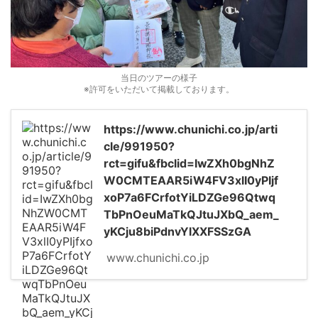
当日のツアーの様子
※許可をいただいて掲載しております。
https://www.chunichi.co.jp/arti
cle/991950?
rct=gifu&fbclid=IwZXh0bgNhZ
W0CMTEAAR5iW4FV3xlI0yPIjf
xoP7a6FCrfotYiLDZGe96Qtwq
TbPnOeuMaTkQJtuJXbQ_aem_
yKCju8biPdnvYlXXFSSzGA
www.chunichi.co.jp