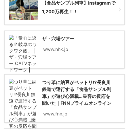
【食品サンプル列車】Instagramで
1,200万再生！！
ザ・穴場ツアー
www.nhk.jp
つり革に納豆がベットリ!?長良川
鉄道で運行する「食品サンプル列
車」が遊び心満載…乗客の反応を
聞いた｜FNNプライムオンライン
www.fnn.jp