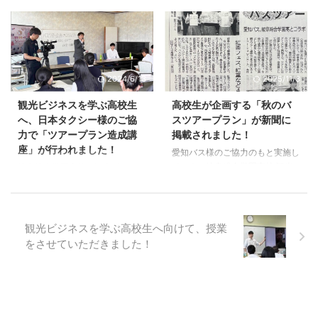
s=46 https://twitt ...
姿勢があります。 岐阜県郡上市
学園高校の観光ビジネス系列と日
ス連合情報総研様の季刊誌
の特産品であり、文化である食品
本タクシーとのコラボバスツア
『SQUARE』の特集記事を執筆さ
サンプルを、観光という体験を通
ー。私も講師として参加させてい
せていただきました。 若者視点
して、もっと多くの方に ...
ただいております。 なんとこの
から、自分自身の経験、高校等で
度、春プランが発売になりまし
の授業を踏まえて、精一杯書かせ
2024/6/13
2025/11/3
た！ 前回の冬ツアーまで一緒に
ていただきました！若い人材が観
企画してくれていた3年生は、今
光業界で働きたいと思うために
観光ビジネスを学ぶ高校生
高校生が企画する「秋のバ
年の3月で卒業となります。日本
は、給与などの条件だけではな
へ、日本タクシー様のご協
スツアープラン」が新聞に
タクシーさんも驚くほどの熱量で
く、まずは「観光がいかに幸せを
力で「ツアープラン造成講
掲載されました！
取り組んでくれた皆さんが卒業す
作る産業であるか」「人の一生の
座」が行われました！
るのはとても寂しいですが、新し
思い出を作る大切な仕事である
愛知バス様のご協力のもと実施し
い環境での活躍を心から願ってい
か」を知ってもらうことだという
ている、岐阜総合学園高校 観光
岐阜総合学園高校の観光ビジネス
ます。 この春ツアーからは、新
ことを伝えました。 ※誌面画像の
ビジネス系列の皆さんとの「ツア
系列の高校生の皆さんに考えてい
３年生が取り組んでくれます。旅
掲載許可をいただいております。
ープラン企画」が、新聞に取り上
ただいたツアーをブラッシュアッ
行業界にいる私自身も日本タクシ
げられました！ 今回掲載いただ
プしていくべく、日本タクシーさ
ーさんも知らなかった、楽しい行
いたのは、10月・11月に出発す
んにご協力いただき「ツアープラ
観光ビジネスを学ぶ高校生へ向けて、授業
...
る秋のバスツアーコースです。授
ン講座」を行いました！ どうし
をさせていただきました！
業を通して、高校生の皆さんに
たらより魅力的なツアーになるか
は“観光に関わることの楽しさ”を
の長年のノウハウを凝縮した最高
感じてもらえたらと思っていま
の授業です！！ 驚いたのが、授
す！ 引き続き、皆さんと一緒に
業終了後…生徒が3人、申し訳な
全力で取り組んでまいります！！
さそうに来ていたので、お話を聞