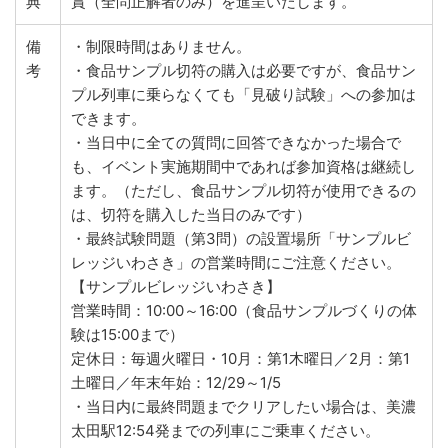
典
賞（全問正解者のみ）を進呈いたします。
備
・制限時間はありません。
考
・食品サンプル切符の購入は必要ですが、食品サン
プル列車に乗らなくても「見破り試験」への参加は
できます。
・当日中に全ての質問に回答できなかった場合で
も、イベント実施期間中であれば参加資格は継続し
ます。（ただし、食品サンプル切符が使用できるの
は、切符を購入した当日のみです）
・最終試験問題（第3問）の設置場所「サンプルビ
レッジいわさき」の営業時間にご注意ください。
【サンプルビレッジいわさき】
営業時間：10:00～16:00（食品サンプルづくりの体
験は15:00まで）
定休日：毎週火曜日・10月：第1木曜日／2月：第1
土曜日／年末年始：12/29～1/5
・当日内に最終問題までクリアしたい場合は、美濃
太田駅12:54発までの列車にご乗車ください。