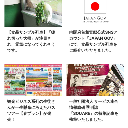
2026/2/9
2026/2/24
【食品サンプル列車】「疲
内閣府首相官邸公式SNSア
れ切った大根」が注目さ
カウント「JAPAN GOV」
れ、元気になってくれそう
にて、食品サンプル列車を
です。
ご紹介いただきました。
現在、長良川鉄道で運行中の「食
内閣府首相官邸公式SNSアカウン
品サンプル列車」に展示されてい
ト「JAPAN GOV」にて、「食品
る【疲れ切った大根】が、Xを中
サンプル列車」をご紹介いただき
心に話題になっています。 米津
ました。 総理官邸が国際広報を
玄師さんにも反応いただき、関連
目的に、日本の魅力や文化、技術
投稿は合計20万いいねを突破。
を世界へ発信している公式アカウ
2025/11/2
2025/12/27
国内外から多くの反響・取材をい
ントです。その場で取り上げてい
ただいています。
ただけたことを、本当に嬉しく思
観光ビジネス系列の生徒さ
一般社団法人 サービス連合
https://twitter.com/rainsnow517/
います。 食品サンプルは、日本
んが一生懸命に考えたバス
情報総研 季刊誌
status/2010155364097159465?
独自の文化であり、世界に誇れる
ツアー【春プラン】が発
『SQUARE』の特集記事を
s=46
職人技術です。本物と見間違うほ
売！
執筆いたしました。
https://twitter.com/rainsnow517/
どの精巧さの裏側には、長年磨き
status/2010129352504246516?
続けられてきた技と、妥協しない
2024年5月から始まった岐阜総合
観光産業のシンクタンク・サービ