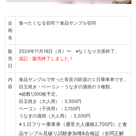
企
食べたくなる切符？食品サンプル切符
画
名
販
2024年11月18日（月）〜 ※なくなり次第終了。
売
追記：販売終了しました！
日
内
食品サンプルで作った長良川鉄道の１日乗車券です。
容
目玉焼き・ベーコン・うなぎの蒲焼の３種類。
※総数1,000枚予定。
目玉焼き（大人用）：3,500円
ベーコン（子供用）：2,150円
うなぎの蒲焼（大人用）：3,500円
※１日フリー乗車券（通常大人価格2,700円）と食
品サンプル見破り試験参加権&合格証（全問正解