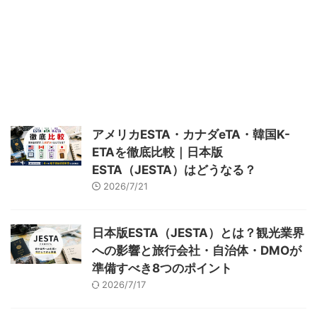
激に伸びているインバウンド市
ンでは、経済規模が日本円で７兆
場。しかし、「観光消費額」とい
円超えとも言われています。
う観点では、まだまだ課題が残っ
「ナイトタイムエコノミーに取り
ています。「観光消費額」の増加
組んでいきたいけど、何ができる
には、ナイトタイムエコノミーを
のかわからない」「自分の地域
活性化することによる消費機会の
で、夜のコンテンツを作ることが
拡大が重要であると言われていま
できるのだろうか」という観光事
す。外国人観光客が日本で感じた
業者も多いかと思います。 そこ
不満の上位に「夜のコンテンツが
で私は、観光地における「ナイト
アメリカESTA・カナダeTA・韓国K-
ない」ことが挙げられているため
タイムエコノミー」成功の共通点
ETAを徹底比較｜日本版
です。 この記事では、日本に先
を独自に分析し、４つに分類いた
ESTA（JESTA）はどうなる？
駆けている世界のナイトエコノミ
しました。この記事では、ナイト
ー成功事例を、観光ONEが提唱す
タイムエコノミーの４分類を、国
2026/7/21
る「ナイトタイムエコノミー４パ
内事例を中心に紹介しながら、と
...
に ...
日本版ESTA（JESTA）とは？観光業界
への影響と旅行会社・自治体・DMOが
準備すべき8つのポイント
2026/7/17