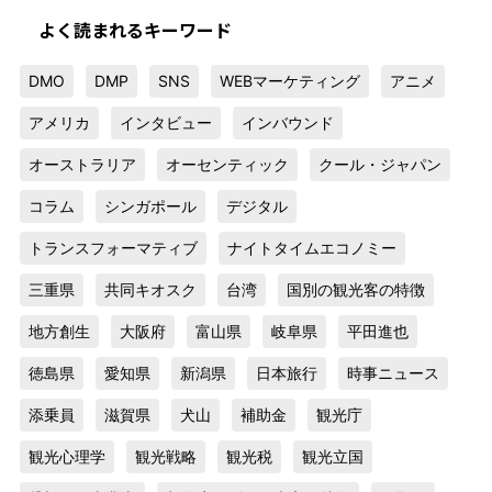
よく読まれるキーワード
DMO
DMP
SNS
WEBマーケティング
アニメ
アメリカ
インタビュー
インバウンド
オーストラリア
オーセンティック
クール・ジャパン
コラム
シンガポール
デジタル
トランスフォーマティブ
ナイトタイムエコノミー
三重県
共同キオスク
台湾
国別の観光客の特徴
地方創生
大阪府
富山県
岐阜県
平田進也
徳島県
愛知県
新潟県
日本旅行
時事ニュース
添乗員
滋賀県
犬山
補助金
観光庁
観光心理学
観光戦略
観光税
観光立国