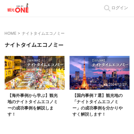
ログイン
HOME
>
ナイトタイムエコノミー
ナイトタイムエコノミー
2024/12/27
2024/12/27
【海外事例から学ぶ】観光
【国内事例７選】観光地の
地のナイトタイムエコノミ
「ナイトタイムエコノミ
ーの成功事例を解説しま
ー」の成功事例を分かりや
す！
すく解説します！
2024年の訪日外国人観光客数
2016年の風営法改正から注目が
は、3,310万人（前年比
高まり続ける「ナイトタイムエコ
131.3％）と推計されており、急
ノミー」先進地と言われるロンド