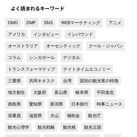
よく読まれるキーワード
DMO
DMP
SNS
WEBマーケティング
アニメ
アメリカ
インタビュー
インバウンド
オーストラリア
オーセンティック
クール・ジャパン
コラム
シンガポール
デジタル
トランスフォーマティブ
ナイトタイムエコノミー
三重県
共同キオスク
台湾
国別の観光客の特徴
地方創生
大阪府
富山県
岐阜県
平田進也
徳島県
愛知県
新潟県
日本旅行
時事ニュース
添乗員
滋賀県
犬山
補助金
観光庁
観光心理学
観光戦略
観光税
観光立国