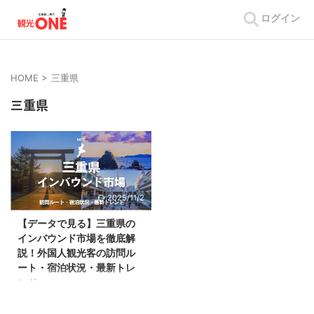
ログイン
HOME
>
三重県
三重県
2025/11/2
【データで見る】三重県の
インバウンド市場を徹底解
説！外国人観光客の訪問ル
ート・宿泊状況・最新トレ
ンド
三重県のインバウンド市場 ※画像
はクリックで拡大できます 三重