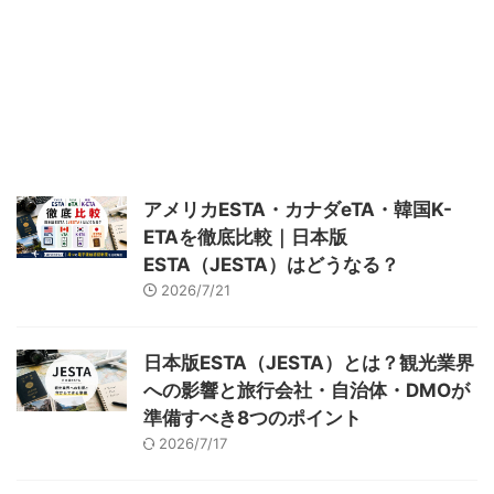
県の人気観光地 三重県を訪れる
外国人観光客数（宿泊客数） ※ク
リックで拡大できます ほとんど
の都道府県で、2019年（コロナ
前）と比べて増加しているのに対
して、三重県は減少しています。
外国人宿泊者数の戻り率は、全国
で最下位となりました。 三重県
を訪れる外国人観光客 国籍別割
アメリカESTA・カナダeTA・韓国K-
合 ※クリックで拡大できます 三
ETAを徹底比較｜日本版
重県を訪れる外国人観光客 消費
ESTA（JESTA）はどうなる？
額の割合 ※クリックで拡大できま
す 外国人の行動ルート・特徴ほ
2026/7/21
か 台湾人観光客 ※クリックで拡
大できます 基本デ ...
日本版ESTA（JESTA）とは？観光業界
への影響と旅行会社・自治体・DMOが
準備すべき8つのポイント
2026/7/17