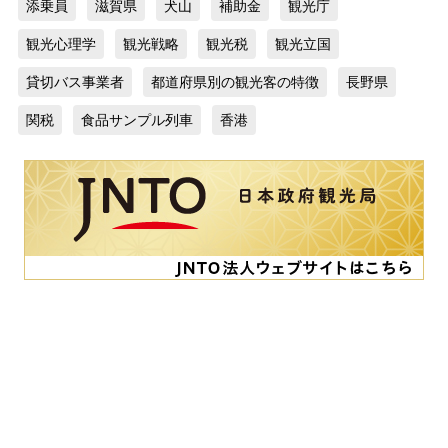
添乗員
滋賀県
犬山
補助金
観光庁
観光心理学
観光戦略
観光税
観光立国
貸切バス事業者
都道府県別の観光客の特徴
長野県
関税
食品サンプル列車
香港