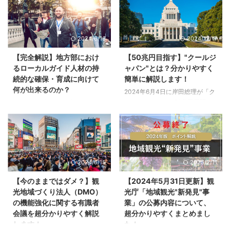
ドツアー集中展開事業」の公募開
進支援事業」の公募が発表されま
始前説明会が実施されました。
した。 今回は、ブルーツーリズ
今回は、地方創生プレミアムイン
ム推進支援事業の公募の内容や、
2024/6/16
2024/12/17
バウンドツアー集中展開事業の公
各申請枠の詳細、対象者、スケジ
募の内容や、各申請枠の詳細、対
ュールなどを紹介します。海の魅
【完全解説】地方部におけ
【50兆円目指す】"クールジ
象者、スケジュールなどを紹介し
力を高めるブルーツーリズム推進
るローカルガイド人材の持
ャパン"とは？分かりやすく
ます。インバウンドをターゲット
に取り組む事業者の方は、ぜひ以
続的な確保・育成に向けて
簡単に解説します！
とした高付加価値ツアーの実施に
下を参考にしてください。 当記
何が出来るのか？
2024年6月4日に岸田総理が「ク
取り組む事業者の方は、ぜひ以下
事は、「令和７年度「ブルーツー
ール・ジャパンで50兆円展開
を参考にしてください。 当記事
リズム推進支援事業」の公募を開
近年、訪日外国人の増加やリピー
へ」と発表しました。具体的に
は、「地方創生プレミアムインバ
始します」（観光庁）をもとに観
ト率の向上に伴い、地域での「体
は、2033年までに漫画や観光、
ウンドツアー集中展開事業」の公
光ONEが独自にまとめたもので
験の質」が問われるようになって
農林水産物輸出などの合計で年
募を開始します」（観光庁）をも
す。 事業の目的 この事業は、
きました。旅行者の口コミなどを
50兆円規模の展開を目指すとい
とに観光ONEが独自にまとめたも
ALPS処理水の海洋放出に関する
みても、地域での体験の満足度を
うものです。 話題になっている
のです。 事業の目的 日 ...
風評への対策を目的とし ...
左右するローカルガイドの存在
2024/6/15
2025/2/11
クールジャパンですが、「聞いた
は、非常に重要であることが分か
ことあるけど、具体的に分からな
ります。 旅行者に最も近くで長
【今のままではダメ？】観
【2024年5月31日更新】観
い！」「なんか難しそう…！！」
時間接する地域の顔であり、体験
光地域づくり法人（DMO）
光庁「地域観光"新発見"事
という方もいらっしゃると思いま
の満足度を左右する演出家兼パフ
の機能強化に関する有識者
業」の公募内容について、
す。 そこでこの記事では、イン
ォーマーとして、インタープリテ
会議を超分かりやすく解説
超分かりやすくまとめまし
バウンド事業にも関わる私が「ク
ーションやホスピタリティの質が
します！
た！
ールジャパン戦略」について簡単
これまで以上に求められていくロ