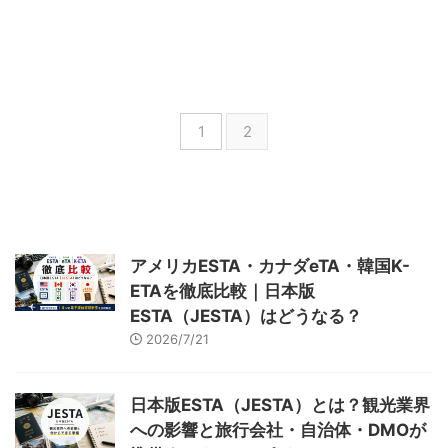
に解説いたします！ 助成金や補
ーカルガイドを、これからどのよ
令和6年4月26日時点で、合計
2024年5月14日、観光庁「地域
助金の活用の際にも、日本が今後
うに確保・育成していけばいいの
301件ある登録DMO。そうした
観光”新発見”事業」公式サイトよ
目指す姿を知っていることは重要
でしょうか？ この記事では、観
DMOの活動により、日本の地域
り、第２次公募のスケジュール・
...
光庁で実施されている「地方部に
観光が支えられています。 しか
説明会の開催が発表されました。
お ...
し、令和6年1月から定期開催され
今回は、地域観光”新発見”事業の
ている観光庁の有識者会議では厳
第２次公募の内容や、各申請枠の
1
2
しい意見も出てきました。 今回
詳細、対象者、スケジュールなど
は、DMOの現在の課題と、観光
を紹介します。 地域の観光資源
立国に向けて求められるDMOの
を活用した地方誘客に資する観光
あり方、そして、国の支援体制に
コンテンツ造成に取り組む事業者
ついて解説いたします。 当記事
の方は、ぜひ以下を参考にしてく
は、観光庁「観光地域づくり法人
ださい。 6月24日更新：この補助
の機能強化に関する有識者会議」
金はすべに募集が終了していま
アメリカESTA・カナダeTA・韓国K-
の内容を、筆者が分析し、まとめ
す。5月31日更新：本日5月31日
ETAを徹底比較｜日本版
たものです。 DMOとは
より、公募開始が発表されまし
DMO（Destination
た！ 当記事は、「「地域観光新
ESTA（JESTA）はどうなる？
Management/Mar ...
発見事業」の二次 ...
2026/7/21
日本版ESTA（JESTA）とは？観光業界
への影響と旅行会社・自治体・DMOが