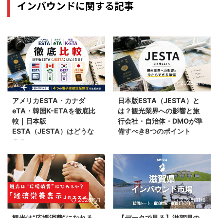
インバウンドに関する記事
2026/7/21
2026/7/17
アメリカESTA・カナダ
日本版ESTA（JESTA）と
eTA・韓国K-ETAを徹底比
は？観光業界への影響と旅
較｜日本版
行会社・自治体・DMOが準
ESTA（JESTA）はどうな
備すべき8つのポイント
る？
日本版ESTA（JESTA）の導入
は、単なる入国手続きの変更では
日本版ESTA（JESTA）の導入に
ありません。旅行会社、自治体、
向けた検討が進むなか、「海外で
DMO、宿泊施設など、訪日外国
はどのような制度が導入されてい
人を受け入れる観光事業者にとっ
るのか？」と気になる方も多いの
ては、旅行者への案内方法や商品
ではないでしょうか。 実は、ア
2026/1/1
2025/11/8
設計、トラブル対応を見直すきっ
メリカのESTAをはじめ、カナダ
かけになります。 本記事では、
のeTA、韓国のK-ETAなど、電子
観光は“応援消費”になれる
【データで見る】滋賀県の