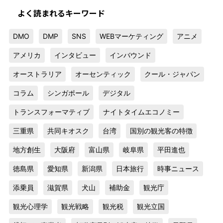
よく読まれるキーワード
DMO
DMP
SNS
WEBマーケティング
アニメ
アメリカ
インタビュー
インバウンド
オーストラリア
オーセンティック
クール・ジャパン
コラム
シンガポール
デジタル
トランスフォーマティブ
ナイトタイムエコノミー
三重県
共同キオスク
台湾
国別の観光客の特徴
地方創生
大阪府
富山県
岐阜県
平田進也
徳島県
愛知県
新潟県
日本旅行
時事ニュース
添乗員
滋賀県
犬山
補助金
観光庁
観光心理学
観光戦略
観光税
観光立国