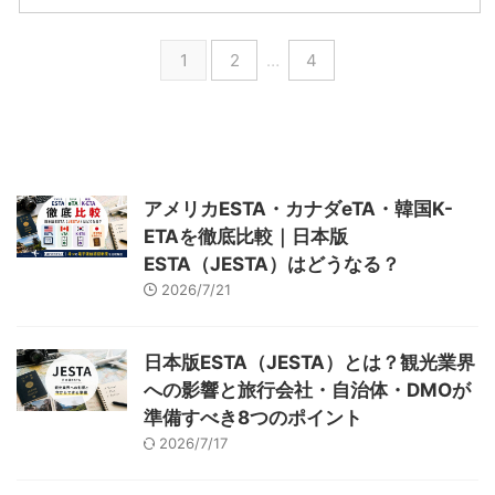
ことが予想されています ...
客 消費額の割合 ※クリ ...
の風景がSNSで話題になったこと
リックで拡大できます ほとんど
がきっかけで、冬季に訪れる方が
の都道府県で、2019年（コロナ
1
2
…
4
多いです。 長野県の人気観光地
前）と比べて増加しているのに対
長野県を訪れる外国人観光客数
して、三重県は減少しています。
（宿泊客数） ※画像はクリックで
外国人宿泊者数の戻り率は、全国
拡大できます 長野県を訪れる外
で最下位となりました。 三重県
国人観光客 国籍別割合 長野県
を訪れる外国人観光客 国籍別割
を訪れる外国人観光客 消費額の
合 ※クリックで拡大できます 三
割合 ※画像はクリックで拡大でき
重県を訪れる外国人観光客 消費
アメリカESTA・カナダeTA・韓国K-
ます 外国人の行動ルート・特徴
額の割合 ※クリックで拡大できま
ETAを徹底比較｜日本版
ほか 台湾人観光客 ※画像はクリ
す 外国人の行動ルート・特徴ほ
ックで拡大できます 基本データ
か 台湾人観光客 ※クリックで拡
ESTA（JESTA）はどうなる？
2019202 ...
大できます 基本デ ...
2026/7/21
日本版ESTA（JESTA）とは？観光業界
への影響と旅行会社・自治体・DMOが
準備すべき8つのポイント
2026/7/17