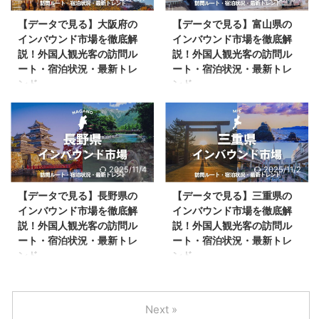
として良くない方向に進んでしま
です。 では、日本はどんな観光
う気がしています。 そこで、今
【データで見る】大阪府の
【データで見る】富山県の
国を目指すべきでしょうか？観光
の日本の観光事業者が共通認識と
インバウンド市場を徹底解
インバウンド市場を徹底解
客数世界1位のフランスと、観光
して持つべき「高付加価値化」に
説！外国人観光客の訪問ル
説！外国人観光客の訪問ル
収入世界1位のアメリカ。それぞ
ついて、私なりの考えを整理して
ート・宿泊状況・最新トレ
ート・宿泊状況・最新トレ
れの現状とデータを比較しなが
みたいと思います。 あくまで私
ンド
ンド
ら、日本の未来のヒントを探って
個人の持論ですので、「いや、そ
いきます。 観光客数1位のフラン
れは違う！」とか、「ここはこう
大阪府のインバウンド市場 ※クリ
富山県のインバウンド市場 ※クリ
ス、観光収入1位のアメリカ 世界
した方がいいんじゃないか」とい
ックで拡大できます。 大阪府の
ックで拡大できます。 富山県の
の観光客数ランキング ...
う議論は大歓迎です。むしろ、そ
人気観光地 大阪府を訪れる外国
人気観光地 富山県を訪れる外国
ういう議論こそが“日本の観光の
人観光客数（宿泊客数） ※クリッ
人観光客数（宿泊客数） ※クリッ
価 ...
クで拡大できます。 観光庁「宿
クで拡大できます。 特筆すべき
2025/11/4
2025/11/2
泊旅行統計調査」を参照。 大阪
は、富山県内を訪れる観光客の数
府を訪れる外国人観光客 国籍別
は2019年のコロナ禍前より増加
【データで見る】長野県の
【データで見る】三重県の
割合 ※クリックで拡大できます
しているのに対し、宿泊客数は減
インバウンド市場を徹底解
インバウンド市場を徹底解
観光庁「宿泊旅行統計調査」を参
少している点です。 宿泊客数は
説！外国人観光客の訪問ル
説！外国人観光客の訪問ル
照。 大阪府を訪れる外国人観光
地域経済に大きく貢献するため、
ート・宿泊状況・最新トレ
ート・宿泊状況・最新トレ
客 消費額の割合 ※クリックで拡
観光客が訪れたメリットを地域が
ンド
ンド
大できます。 観光庁「インバウ
しっかり享受するためにも解消策
ンド消費動向調査」を参照。
を考えることが急がれます。 富
長野県のインバウンド市場 ※画像
三重県のインバウンド市場 ※画像
2025年大阪関西万博も開催され
山県を訪れる外国人観光客 国籍
はクリックで拡大できます 2024
はクリックで拡大できます 三重
たことで、「大阪」の認知がさら
別割合 ※クリックで拡大できま
年ごろからは「戸隠神社」も人気
県の人気観光地 三重県を訪れる
Next »
に高まり、インバウンドが増える
す。 富山県を訪れる外国人観光
が高まっています。雪×戸隠神社
外国人観光客数（宿泊客数） ※ク