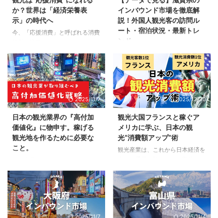
現時点で明らかになっている制度
渡航認証制度は世界各国で導入・
か？世界は「経済栄養表
インバウンド市場を徹底解
の方向性を整理したうえで、観光
運用されています。しかし、対象
示」の時代へ
説！外国人観光客の訪問ル
業界が今から準備すべきポイント
となる旅行者や申請料金、有効期
ート・宿泊状況・最新トレ
を考えます。 日本版
今、「応援消費」と呼ばれる消費
間、制度の目的などは国によって
ンド
ESTA（JESTA）とは 日本版
行動が注目されています。それ
異なり、それぞれの国情に合わせ
ESTA（JESTA：Japan
は、モノやサービスを買うこと自
た仕組みとなっています。 本記
本記事では、最新の統計データを
Electronic System for Travel
体ではなく、「誰を、どんな未来
事では、アメリカESTA・カナダ
もとに、滋賀県を訪れる外国人観
Authorization）は ...
を応援するのか」ということを意
eTA・韓国K-ETAと、日本版
光客の訪問ルートや宿泊傾向、人
識して選択したい人が増えている
ESTA（JESTA）を比較しなが
気の観光スポットを徹底分析。さ
ということです。 この考え方
ら、それ ...
らに、国別の旅行スタイルや注目
2025/11/7
2025/12/30
は、「観光の高付加価値化」とも
されるトレンドを解説し、滋賀県
重なります。とくに富裕層と呼ば
がこれからのインバウンド戦略で
日本の観光業界の『高付加
観光大国フランスと稼ぐア
れる人たちは、旅に対して、人生
注目すべきポイントを詳しくご紹
価値化』に物申す。稼げる
メリカに学ぶ、日本の観
に影響を与えるストーリーや経
介します。 データをわかりやす
観光地を作るために必要な
光“消費額アップ”術
験、そして利用する施設や事業者
くまとめるだけでなく、いま何が
こと。
がどんな信条や哲学を持っている
観光産業は、これから日本経済を
課題で、何に取り組むべきかも私
かを重視しています。（「トラン
支える重要な柱になると期待され
の視点から解説していきます！
観光業界でよく耳にするようにな
スフォーマティブトラベル（変容
ています。政府が掲げる目標は、
滋賀県のインバウンド市場 ※画像
った言葉があります。それが「高
的な旅・自己変革の旅）」とも呼
2030年までに訪日外国人観光客
はクリックで拡大できます。 滋
付加価値化」です。 ただこの
ばれています） では、日本の観
を6,000万人に増やし、観光消費
賀県の人気観光地 滋賀県を訪れ
「高付加価値化」という言葉は非
光事業 ...
額を15兆円に伸ばすこと。これは
る外国人観光客数（宿泊客数） ※
常に分かりにくく、私はこの“解
世界に「観光の国・日本」を強く
画像はクリックで拡大できま ...
釈”を間違えると、観光業界全体
2025/11/7
2025/11/4
印象づける、かなり挑戦的な数字