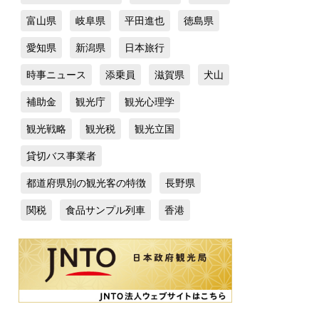
富山県
岐阜県
平田進也
徳島県
愛知県
新潟県
日本旅行
時事ニュース
添乗員
滋賀県
犬山
補助金
観光庁
観光心理学
観光戦略
観光税
観光立国
貸切バス事業者
都道府県別の観光客の特徴
長野県
関税
食品サンプル列車
香港