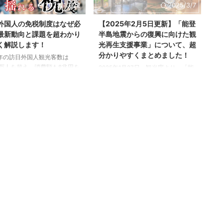
2025/10/22
2025/3/7
過去最高の3,600万人を突破
コンテンツ造成に取り組む事業者の
た。政府は2030年までに
方は、ぜひ以下を参考にしてくださ
外国人の免税制度はなぜ必
【2025年2月5日更新】「能登
00万人の誘致を目指しており、
い。 当記事は、「地域観光魅力向上
最新動向と課題を超わかり
半島地震からの復興に向けた観
バウンド観光は日本経済の重要
事業」（観光庁）をもとに観光ONE
く解説します！
光再生支援事業」について、超
となっています。 しかし、観光
が独自にまとめたものです。 事業の
分かりやすくまとめました！
加だけで ...
目的 観光需要が回復しつつある中、
4年の訪日外国人観光客数は
特にインバウンド観光客は都市部に
00万人を超え、消費額も8兆円を
2025年1月27日、観光庁より、「能
集中しがちで、地方への観光需要が
し、過去最高を記録しました。
登半島地震からの復興に向けた観光
十分に波及して ...
2030年までに6,000万人の誘
再生支援事業」の公募が開始されま
目指しており、インバウンド観
した。 今回は、能登半島地震からの
日本経済にとって重要な外貨獲
復興に向けた観光再生支援事業の公
業となっています。しかし、一
募の内容や、対象者、スケジュール
地域では観光客の急増による
などを紹介します。ぜひ以下を参考
ーバーツーリズム（観光過
にしてください。 当記事は、「能登
」が問題となっています。こう
半島地震からの復興に向けた観光再
状況の中で、近年では観光客数
生支援事業」の公募を開始します」
加だけでなく「消費額」の向上
（観光庁）をもとに観光ONEが独自
り重要視されるようになってい
にまとめたものです。 事業の目的
。インバウンド観光が真に日本
令和6年1月の能登半島地震に加え、
を活性化させるためには、観光
同年9月の豪雨により、北陸地方で
利益を国内に還元 ...
は多くの観光施設が甚大な被害を受
けました。政府 ...