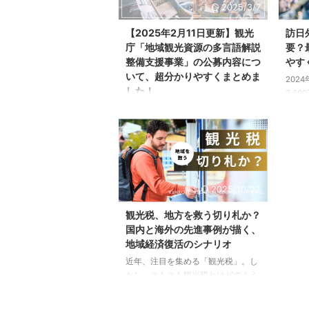
2025/3/7
年には
業」の公募内容が発表されました。
しまし
今回は、地方誘客促進に向けたイン
【2025年2月11日更新】観光
訪日
6,0
バウンド安全・安心対策推進事業の
庁「地域観光資源の多言語解説
要？
イン
公募の内容や、詳細、対象者、スケ
整備支援事業」の公募内容につ
やす
な柱
ジュールなどを紹介します。観光振
いて、超分かりやすくまとめま
客の増
興に向けて、災害、急病等の非常時
202
した！
における訪日外国人旅行者の安全・
3,6
安心対策の推進を図る取り組み ...
突破
2025年2月3日、観光庁の公式サイ
政府は
トより、「地域観光資源の多言語解
致を
説整備支援事業」の公募が発表され
光は
ました。 今回は、地域観光資源の多
得産
言語解説整備支援事業の公募の内容
部の
や、詳細、対象者、スケジュールな
2025/10/22
「オ
どを紹介します。インバウンドなど
剰）
の受け入れ体制強化に向けた多言語
観光税、地方を救う切り札か？
した
対応を行う観光関係者の方は、ぜひ
国内と海外の先進事例が描く、
の増
以下を参考にしてください。 本事業
地域経済復活のシナリオ
がよ
は、補助金や交付金の類ではなく、
ます
観光庁における調査事業の一環とし
近年、注目を集める「観光税」。し
経済
て国が直接行うことで支援するもの
かし、そもそも観光税とはどのよう
による
です。 事業概要をざっくりいうと、
な仕組みなのか？なぜ導入が簡単で
観光庁が派遣する専門家と一緒に解
はないのか？と疑問を感じる方も多