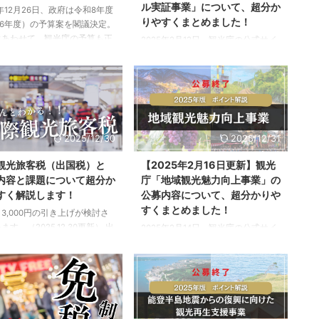
ル実証事業」について、超分か
5年12月26日、政府は令和8年度
りやすくまとめました！
26年度）の予算案を閣議決定。
にあわせて、観光庁の予算も正
2025年2月12日、観光庁の公式サイ
発表されました。 「国が今、重
トより、「観光DX推進による地域活
に取り組もうとしている政策は
性化モデル実証事業」の公募内容が
のか？」その答えは、予算の中
発表されました。 今回は、観光DX
表れます。 この記事では、令和
推進による地域活性化モデル実証事
度の観光庁予算を紐解きなが
業の公募の内容や、詳細、対象者、
昨年度との比較、重点分野の変
スケジュールなどを紹介します。旅
そして注目すべき事業の動きを
2025/12/30
2025/12/31
行者の利便性向上や観光産業の生産
剖していきます。 概要 令和8
性向上、観光地経営の高度化のた
観光旅客税（出国税）と
【2025年2月16日更新】観光
の観光庁関連予算の額は、
め、観光DXに取り組む事業者の方
内容と課題について超分か
庁「地域観光魅力向上事業」の
83億4500万円」が計上されま
は、ぜひ以下を参考にしてくださ
すく解説します！
公募内容について、超分かりや
この額は、昨年度の「530億
い。 当記事は、「観光DX推進によ
すくまとめました！
0万円」から、約2.6倍となりま
る地域活性化モデル実証事業」（観
3,000円の引き上げが検討さ
光庁）をもとに観光ONEが独自にま
ます。（2025.12.30更新） 出
2025年2月14日、観光庁の公式サイ
とめたものです。 本事業は、補助金
の引き上げに関する記事はこち
トより、「地域観光魅力向上事業」
や交付金の類ではな ...
出国税の概要を知りたい方はこ
の公募内容が発表されました。 今回
ま読み進めてください。
は、地域観光魅力向上事業の公募の
://kankou-one.com/departure-
内容や、詳細、対象者、スケジュー
3000yen-impact/ 近年、日本を
ルなどを紹介します。地域の観光資
外国人観光客は急増し、2024
源を活用した地方誘客に資する観光